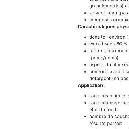
granulométries) et
solvant : eau (pas
composés organique
Caractéristiques physi
densité : environ 1
extrait sec : 60 
rapport maximum pi
(poids/poids)
aspect du film sec
peinture lavable s
détergent (ne pas u
Application :
surfaces murales :
surface couverte :
état du fond.
nombre de couches
résultat parfait