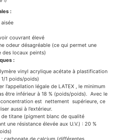
 !)
les :
n aisée
voir couvrant élevé
ne odeur désagréable (ce qui permet une
de des locaux peints)
ques :
olymère vinyl acrylique acétate à plastification
u 1/1 poids/poids)
r l’appellation légale de LATEX , le minimum
as être inférieur à 18 % (poids/poids). Avec le
concentration est nettement supérieure, ce
iser aussi à l’extérieur.
 de titane (pigment blanc de qualité
ant une résistance élevée aux U.V.) : 20 %
oids)
 : carbonate de calcium (différentes