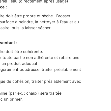
riel : eau (directement après usage)
ce :
re doit être propre et sèche. Brosser
urface à peindre, la nettoyer à l’eau et au
aire, puis la laisser sécher.
ventuel :
re doit être cohérente.
r toute partie non adhérente et refaire une
c un produit adéquat.
légèrement poudreuse, traiter préalablement
que de cohésion, traiter préalablement avec
ine (par ex. : chaux) sera traitée
c un primer.