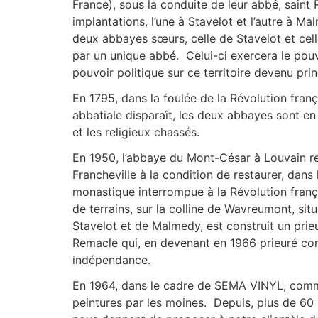
France), sous la conduite de leur abbé, saint
implantations, l’une à Stavelot et l’autre à M
deux abbayes sœurs, celle de Stavelot et cel
par un unique abbé. Celui-ci exercera le pouvo
pouvoir politique sur ce territoire devenu pri
En 1795, dans la foulée de la Révolution franç
abbatiale disparaît, les deux abbayes sont en
et les religieux chassés.
En 1950, l’abbaye du Mont-César à Louvain reç
Francheville à la condition de restaurer, dans l
monastique interrompue à la Révolution fran
de terrains, sur la colline de Wavreumont, situ
Stavelot et de Malmedy, est construit un prie
Remacle qui, en devenant en 1966 prieuré con
indépendance.
En 1964, dans le cadre de SEMA VINYL, comm
peintures par les moines. Depuis, plus de 60