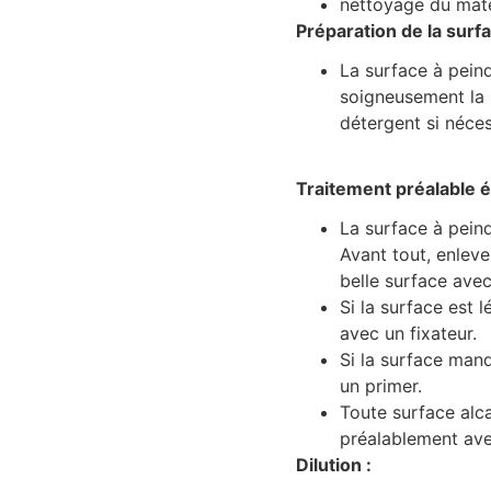
nettoyage du maté
Préparation de la surfa
La surface à peind
soigneusement la s
détergent si nécess
Traitement préalable é
La surface à peind
Avant tout, enleve
belle surface ave
Si la surface est 
avec un fixateur.
Si la surface man
un primer.
Toute surface alcal
préalablement ave
Dilution :