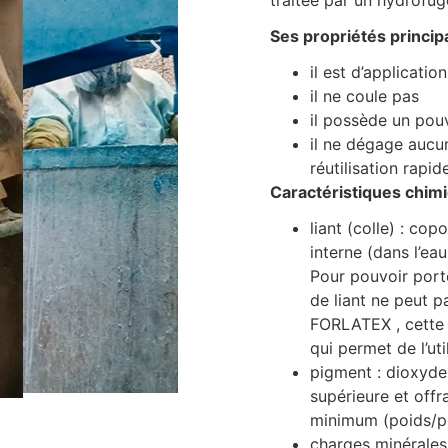
traitée par un hydrofuge
Ses propriétés principa
il est d’applicatio
il ne coule pas
il possède un pou
il ne dégage aucu
réutilisation rapi
Caractéristiques chimi
liant (colle) : cop
interne (dans l’ea
Pour pouvoir porte
de liant ne peut p
FORLATEX , cette 
qui permet de l’util
pigment : dioxyde
supérieure et offr
minimum (poids/p
charges minérales