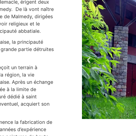
 Remacle, érigent deux
almedy. De là vont naître
le de Malmedy, dirigées
ir religieux et le
ncipauté abbatiale.
aise, la principauté
 grande partie détruites
oit un terrain à
a région, la vie
çaise. Après un échange
ée à la limite de
uré dédié à saint
ventuel, acquiert son
ence la fabrication de
 années d’expérience