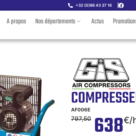
+32 (0)86 43 37 16
A propos
Nos départements
Actus
Promotion
COMPRESSE
AF006E
638
€/
797,50