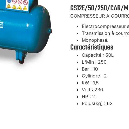
GS12E/50/250/CAR/M
COMPRESSEUR A COURR
Electrocompresseur su
Transmission à courro
Monophasé.
Caractéristiques
Capacité : 50L
L/Min : 250
Bar : 10
Cylindre : 2
KW : 1,5
Volt : 230
HP : 2
Poids(kg) : 62