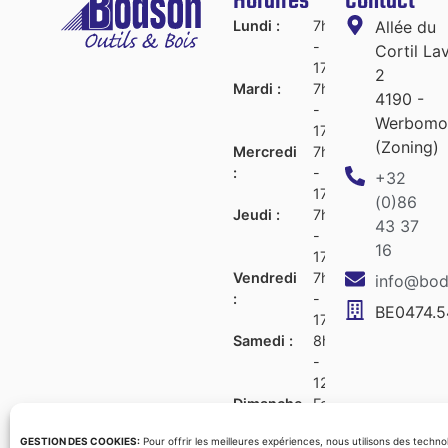
Horaires
Contact
Lundi :
7h45
Allée du
-
Cortil La
17h30
2
Mardi :
7h45
4190 -
-
Werbomo
17h30
(Zoning)
Mercredi
7h45
:
-
+32
17h30
(0)86
Jeudi :
7h45
43 37
-
16
17h30
Vendredi
7h45
info@bo
:
-
BE0474.5
17h30
Samedi :
8h00
-
12h00
Dimanche
Fermé
:
GESTION DES COOKIES:
Pour offrir les meilleures expériences, nous utilisons des techn