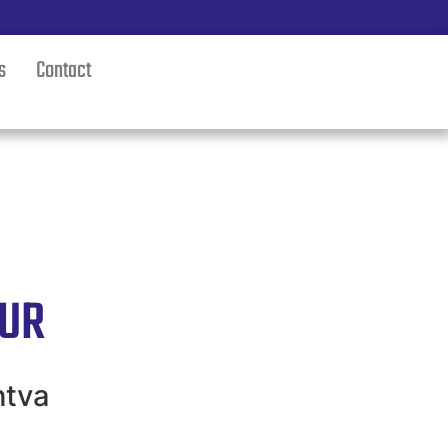
s
Contact
UR
htva