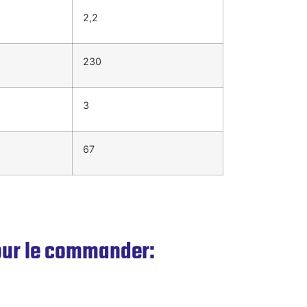
2,2
230
3
67
pour le commander: