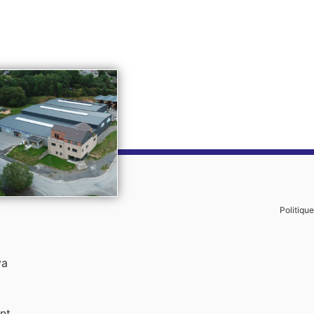
Politique
va
nt