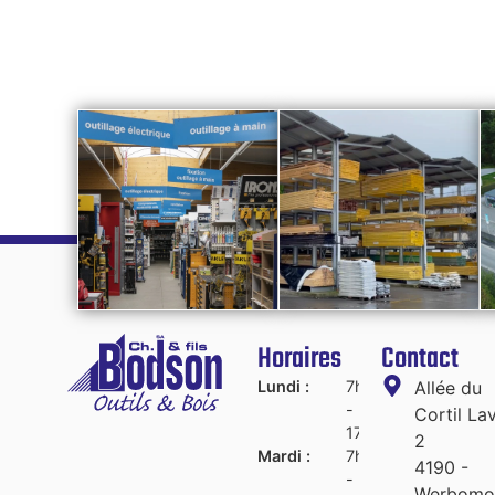
Horaires
Contact
Lundi :
7h45
Allée du
-
Cortil La
17h30
2
Mardi :
7h45
4190 -
-
Werbomo