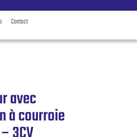
s
Contact
r avec
n à courroie
 – 3CV