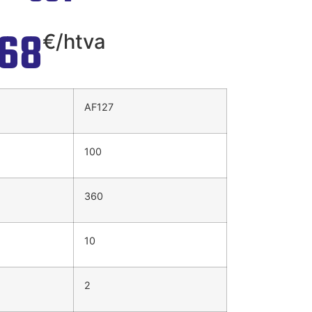
,68
€/htva
AF127
100
360
10
2