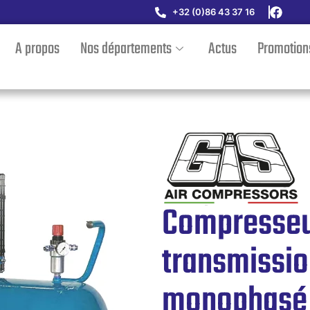
+32 (0)86 43 37 16
A propos
Nos départements
Actus
Promotion
Compresseu
transmissio
monophasé