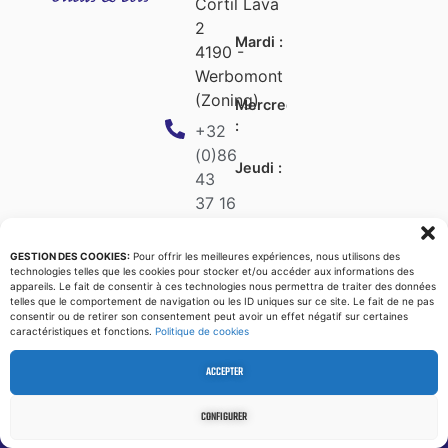
Cortil Lava
17h30
2
Mardi :
7h45
4190 -
-
Werbomont
17h30
(Zoning)
Mercredi
7h45
:
-
+32
17h30
(0)86
Jeudi :
7h45
43
-
37 16
17h30
Vendredi
7h45
info@bodson.com
:
-
GESTION DES COOKIES:
Pour offrir les meilleures expériences, nous utilisons des
BE0474.542.410
17h30
technologies telles que les cookies pour stocker et/ou accéder aux informations des
appareils. Le fait de consentir à ces technologies nous permettra de traiter des données
Samedi :
8h00
telles que le comportement de navigation ou les ID uniques sur ce site. Le fait de ne pas
-
consentir ou de retirer son consentement peut avoir un effet négatif sur certaines
caractéristiques et fonctions.
Politique de cookies
12h00
Dimanche
Fermé
ACCEPTER
:
CONFIGURER
© 2026 – Réalisation :
Code Communication