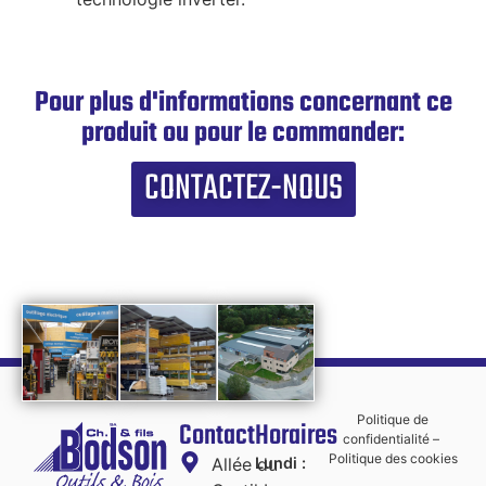
Pour plus d'informations concernant ce
produit ou pour le commander:
CONTACTEZ-NOUS
Politique de
Contact
Horaires
confidentialité
–
Politique des cookies
Allée du
Lundi :
7h45
-